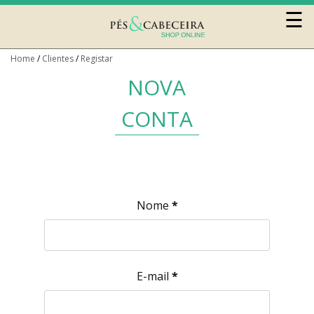
☰
Home
Clientes
Registar
0
NOVA
CONTA
Nome
*
Móveis
Sofás
e
E-mail
*
Cadeirões