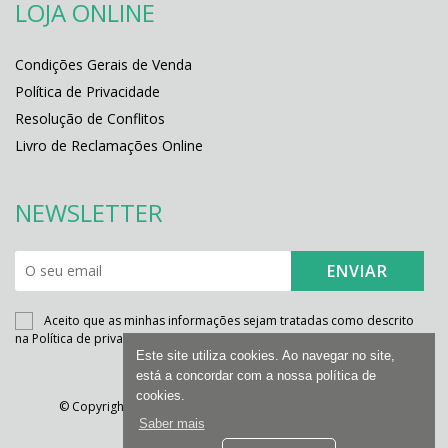
LOJA ONLINE
Condições Gerais de Venda
Política de Privacidade
Resolução de Conflitos
Livro de Reclamações Online
NEWSLETTER
ENVIAR
Aceito que as minhas informações sejam tratadas como descrito
na
Política de privacidade e proteção de dados
Este site utiliza cookies. Ao navegar no site,
está a concordar com a nossa política de
cookies.
© Copyright 2022. Todos os direitos reservados. Design e
Saber mais
Desenvolvimento:
LinkAge